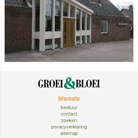
Informatie
bestuur
contact
zoeken
privacyverklaring
sitemap