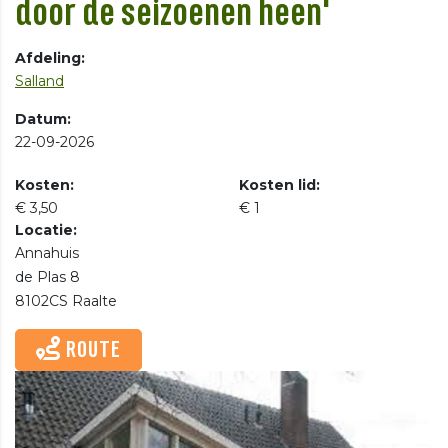
door de seizoenen heen'
Afdeling:
Salland
Datum:
22-09-2026
Kosten:
Kosten lid:
€ 3,50
€ 1
Locatie:
Annahuis
de Plas 8
8102CS Raalte
ROUTE